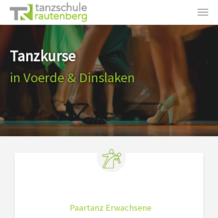
Zum Hauptinhalt springen
Tanzkurse
in Voerde & Dinslaken
Paartanz Erwachsene