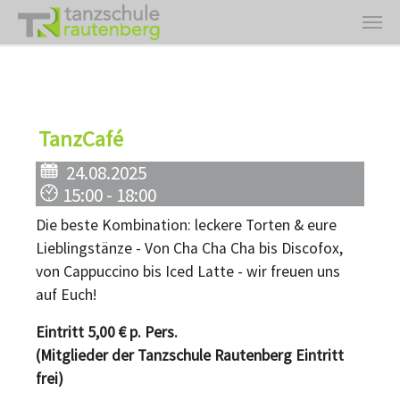
Zum Hauptinhalt springen
TanzCafé
24.08.2025
15:00 - 18:00
Die beste Kombination: leckere Torten & eure
Lieblingstänze - Von Cha Cha Cha bis Discofox,
von Cappuccino bis Iced Latte - wir freuen uns
auf Euch!
Eintritt 5,00 € p. Pers.
(Mitglieder der Tanzschule Rautenberg Eintritt
frei)